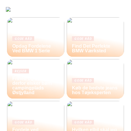
GODE RÅD
GODE RÅD
Opdag Fordelene
Find Det Perfekte
Ved BMW 1 Serie
BMW Værksted
REJSER
Frihed og eventyr –
GODE RÅD
derfor elsker børn
campingplads
Køb de bedste jeans
Østjylland
hos Tøjeksperten
GODE RÅD
GODE RÅD
Fordele ved
Hvilken elbil skal jeg