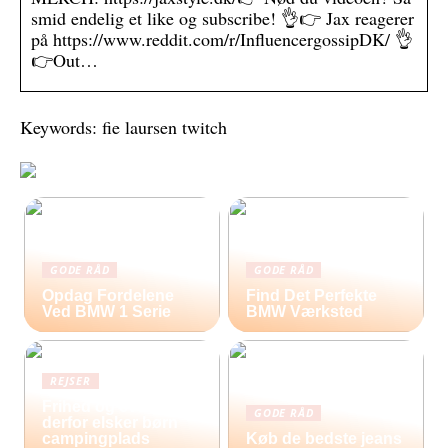
smid endelig et like og subscribe! 👌👉 Jax reagerer
på https://www.reddit.com/r/InfluencergossipDK/ 👌
👉Out…
Keywords: fie laursen twitch
GODE RÅD
GODE RÅD
Opdag Fordelene
Find Det Perfekte
Ved BMW 1 Serie
BMW Værksted
REJSER
Frihed og eventyr –
GODE RÅD
derfor elsker børn
campingplads
Køb de bedste jeans