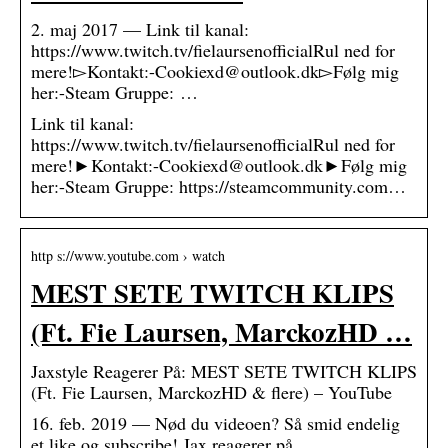
2. maj 2017 — Link til kanal:
https://www.twitch.tv/fielaursenofficialRul ned for
mere!▻Kontakt:-Cookiexd@outlook.dk▻Følg mig
her:-Steam Gruppe: …
Link til kanal:
https://www.twitch.tv/fielaursenofficialRul ned for
mere!►Kontakt:-Cookiexd@outlook.dk►Følg mig
her:-Steam Gruppe: https://steamcommunity.com…
http s://www.youtube.com › watch
MEST SETE TWITCH KLIPS
(Ft. Fie Laursen, MarckozHD …
Jaxstyle Reagerer På: MEST SETE TWITCH KLIPS
(Ft. Fie Laursen, MarckozHD & flere) – YouTube
16. feb. 2019 — Nød du videoen? Så smid endelig
et like og subscribe! Jax reagerer på