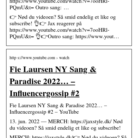
https://www.youtube.com/watch?v=7ooHRl-
PQmU&t= Outro sang: …
👉 Nød du videoen? Så smid endelig et like og
subscribe! 👌👉 Jax reagerer på
https://www.youtube.com/watch?v=7ooHRl-
PQmU&t= 👌👉Outro sang: https://www.yout…
http s://www.youtube.com › watch
Fie Laursen NY Sang &
Paradise 2022… –
Influencergossip #2
Fie Laursen NY Sang & Paradise 2022… –
Influencergossip #2 – YouTube
13. jun. 2022 — MERCH: https://jaxstyle.dk/ Nød
du videoen? Så smid endelig et like og subscribe!
MERCH: https://jaxstyle.dk/👉 Nød du videoen? Så