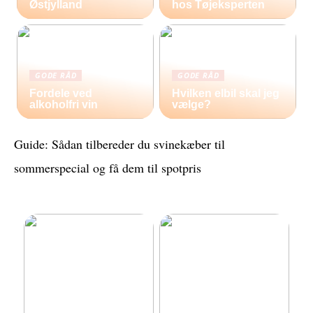
Østjylland
hos Tøjeksperten
GODE RÅD
GODE RÅD
Fordele ved
Hvilken elbil skal jeg
alkoholfri vin
vælge?
Guide: Sådan tilbereder du svinekæber til
sommerspecial og få dem til spotpris