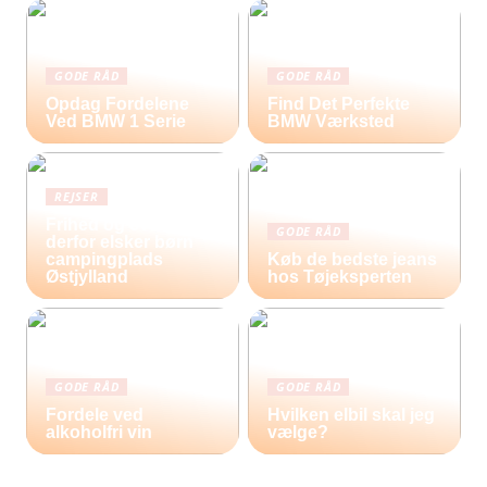
GODE RÅD
GODE RÅD
Opdag Fordelene
Find Det Perfekte
Ved BMW 1 Serie
BMW Værksted
REJSER
Frihed og eventyr –
GODE RÅD
derfor elsker børn
campingplads
Køb de bedste jeans
Østjylland
hos Tøjeksperten
GODE RÅD
GODE RÅD
Fordele ved
Hvilken elbil skal jeg
alkoholfri vin
vælge?