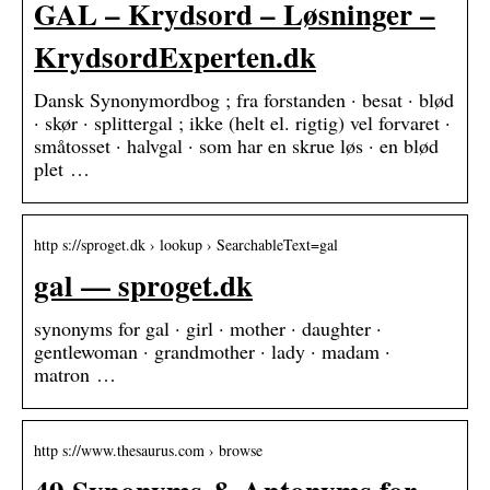
GAL – Krydsord – Løsninger –
KrydsordExperten.dk
Dansk Synonymordbog ; fra forstanden · besat · blød
· skør · splittergal ; ikke (helt el. rigtig) vel forvaret ·
småtosset · halvgal · som har en skrue løs · en blød
plet …
http s://sproget.dk › lookup › SearchableText=gal
gal — sproget.dk
synonyms for gal · girl · mother · daughter ·
gentlewoman · grandmother · lady · madam ·
matron …
http s://www.thesaurus.com › browse