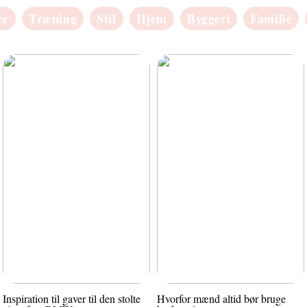
er
Træning
Stil
Hjem
Byggeri
Familie
Inspiration til gaver til den stolte
Hvorfor mænd altid bør bruge