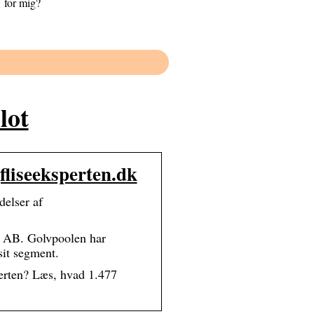
for mig?
lot
liseeksperten.dk
elser af
n AB. Golvpoolen har
sit segment.
erten? Læs, hvad 1.477