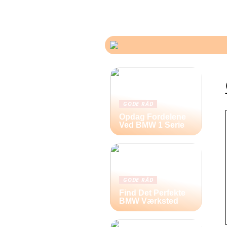
GODE RÅD
Opdag Fordelene
Ved BMW 1 Serie
GODE RÅD
Find Det Perfekte
BMW Værksted