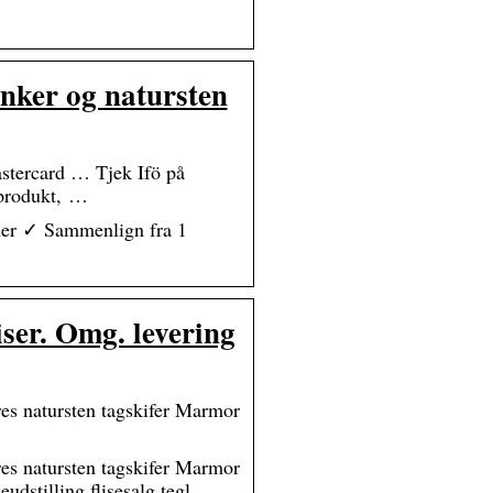
linker og natursten
stercard … Tjek Ifö på
e produkt, …
nner ✓ Sammenlign fra 1
iser. Omg. levering
res natursten tagskifer Marmor
res natursten tagskifer Marmor
eudstilling flisesalg tegl