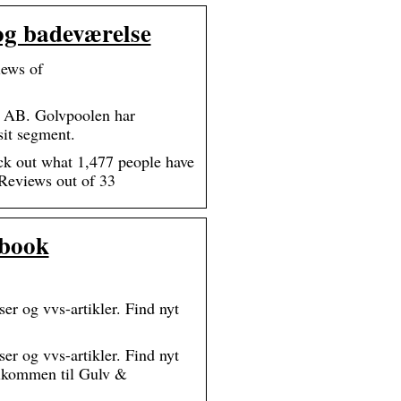
 og badeværelse
iews of
n AB. Golvpoolen har
sit segment.
ck out what 1,477 people have
 Reviews out of 33
ebook
ser og vvs-artikler. Find nyt
ser og vvs-artikler. Find nyt
Velkommen til Gulv &