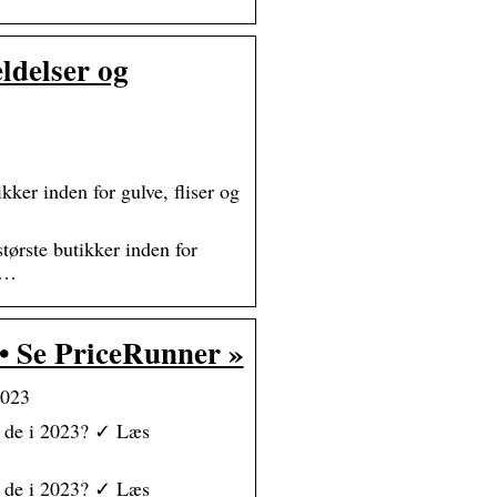
ldelser og
kker inden for gulve, fliser og
tørste butikker inden for
id…
 • Se PriceRunner »
2023
k de i 2023? ✓ Læs
k de i 2023? ✓ Læs