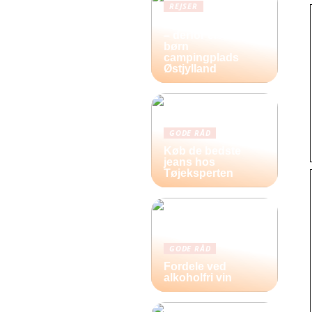
REJSER
Frihed og eventyr
– derfor elsker
børn
campingplads
Østjylland
GODE RÅD
Køb de bedste
jeans hos
Tøjeksperten
GODE RÅD
Fordele ved
alkoholfri vin