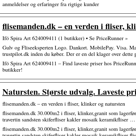
anmeldelser og erfaringer fra rigtige kunder
flisemanden.dk – en verden i fliser, k
Ifö Spira Art 624009411 (1 butikker) • Se PriceRunner »
Gulv og Fliseeksperten Logo. Dankort. MobilePay. Visa. Ma
trustpilot.dk inden du køber. Der er en del klager over dett
Ifö Spira Art 624009411 – Find laveste priser hos PriceRu
butikker!
Natursten. Største udvalg. Laveste pr
flisemanden.dk – en verden i fliser, klinker og natursten
flisemanden.dk 30.000m2 i fliser, klinker,granit som lagerfø
travertin sandsten skiferfliser kakler mosaik keramikfliser …
flisemanden.dk 30.000m2 i fliser, klinker,granit som lagerfø
travertin sandsten skiferfliser kakler mosaik keramikfliser flis