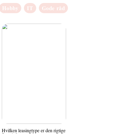
Hobby
IT
Gode råd
Hvilken leasingtype er den rigtige