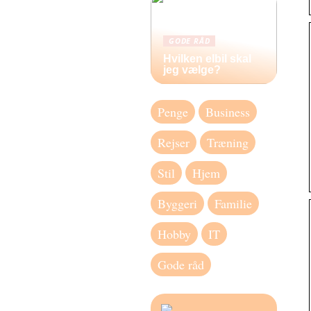
GODE RÅD
Hvilken elbil skal
jeg vælge?
Penge
Business
Rejser
Træning
Stil
Hjem
Byggeri
Familie
Hobby
IT
Gode råd