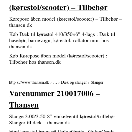
(kørestol/scooter) – Tilbehør
Kørepose åben model (kørestol/scooter) – Tilbehør –
thansen.dk
Køb Dæk til kørestol 410/350×6″ 4-lags : Dæk til
havebør, barnevogn, kørestol, rollator mm. hos
thansen.dk.
Køb Kørepose åben model (kørestol/scooter) :
Tilbehør hos thansen.dk
http s://www.thansen.dk › … › Dæk og slanger › Slanger
Varenummer 210017006 –
Thansen
Slange 3.00/3.50-8″ vinkelventil kørestol/trillebør –
Slanger til dæk – thansen.dk
Find kørestol brugt på GulogGratis | GulogGratis –