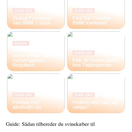
GODE RÅD
GODE RÅD
Opdag Fordelene
Find Det Perfekte
Ved BMW 1 Serie
BMW Værksted
REJSER
Frihed og eventyr –
GODE RÅD
derfor elsker børn
campingplads
Køb de bedste jeans
Østjylland
hos Tøjeksperten
GODE RÅD
GODE RÅD
Fordele ved
Hvilken elbil skal jeg
alkoholfri vin
vælge?
Guide: Sådan tilbereder du svinekæber til