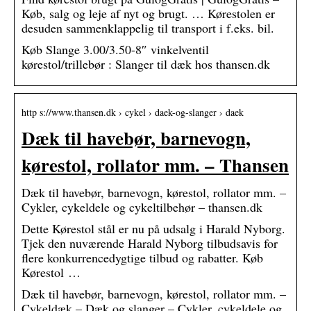
Køb, salg og leje af nyt og brugt. … Kørestolen er
desuden sammenklappelig til transport i f.eks. bil.
Køb Slange 3.00/3.50-8″ vinkelventil
kørestol/trillebør : Slanger til dæk hos thansen.dk
http s://www.thansen.dk › cykel › daek-og-slanger › daek
Dæk til havebør, barnevogn,
kørestol, rollator mm. – Thansen
Dæk til havebør, barnevogn, kørestol, rollator mm. –
Cykler, cykeldele og cykeltilbehør – thansen.dk
Dette Kørestol stål er nu på udsalg i Harald Nyborg.
Tjek den nuværende Harald Nyborg tilbudsavis for
flere konkurrencedygtige tilbud og rabatter. Køb
Kørestol …
Dæk til havebør, barnevogn, kørestol, rollator mm. –
Cykeldæk – Dæk og slanger – Cykler, cykeldele og