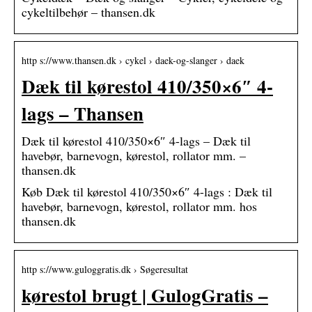
cykeltilbehør – thansen.dk
http s://www.thansen.dk › cykel › daek-og-slanger › daek
Dæk til kørestol 410/350×6″ 4-
lags – Thansen
Dæk til kørestol 410/350×6″ 4-lags – Dæk til
havebør, barnevogn, kørestol, rollator mm. –
thansen.dk
Køb Dæk til kørestol 410/350×6″ 4-lags : Dæk til
havebør, barnevogn, kørestol, rollator mm. hos
thansen.dk
http s://www.guloggratis.dk › Søgeresultat
kørestol brugt | GulogGratis –