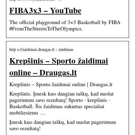
FIBA3x3 – YouTube
The official playground of 3×3 Basketball by FIBA
#FromTheStreetsToTheOlympics.
http s://zaidimai.draugas.lt › zaidimas
Krepšinis – Sporto žaidimai
online – Draugas.lt
Krepšinis – Sporto žaidimai online | Draugas.lt
Krepšinis. Įmesk kuo daugiau taškų, kad nuolat
pagerintum savo rezultatą! Sporto · krepšinis ·
Basketball. Šis žaidimas sukurtas specialiai
mobiliesiems …
Įmesk kuo daugiau taškų, kad nuolat pagerintum
savo rezultatą!