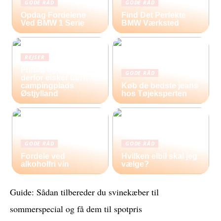
GODE RÅD
GODE RÅD
Opdag Fordelene
Find Det Perfekte
Ved BMW 1 Serie
BMW Værksted
REJSER
Frihed og eventyr –
GODE RÅD
derfor elsker børn
campingplads
Køb de bedste jeans
Østjylland
hos Tøjeksperten
GODE RÅD
GODE RÅD
Fordele ved
Hvilken elbil skal jeg
alkoholfri vin
vælge?
Guide: Sådan tilbereder du svinekæber til
sommerspecial og få dem til spotpris