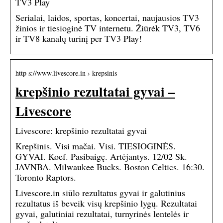
TV3 Play
Serialai, laidos, sportas, koncertai, naujausios TV3
žinios ir tiesioginė TV internetu. Žiūrėk TV3, TV6
ir TV8 kanalų turinį per TV3 Play!
http s://www.livescore.in › krepsinis
krepšinio rezultatai gyvai –
Livescore
Livescore: krepšinio rezultatai gyvai
Krepšinis. Visi mačai. Visi. TIESIOGINĖS.
GYVAI. Koef. Pasibaigę. Artėjantys. 12/02 Sk.
JAVNBA. Milwaukee Bucks. Boston Celtics. 16:30.
Toronto Raptors.
Livescore.in siūlo rezultatus gyvai ir galutinius
rezultatus iš beveik visų krepšinio lygų. Rezultatai
gyvai, galutiniai rezultatai, turnyrinės lentelės ir