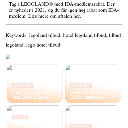
Tag i LEGOLAND® med IDA-medlemsrabat. Der
er nyheder i 2021, og du får igen høj rabat som IDA-
medlem. Læs mere om aftalen her.
Keywords: legoland tilbud, hotel legoland tilbud, tilbud
legoland, lego hotel tilbud
GODE RÅD
GODE RÅD
Opdag Fordelene
Find Det Perfekte
Ved BMW 1 Serie
BMW Værksted
REJSER
Frihed og eventyr –
GODE RÅD