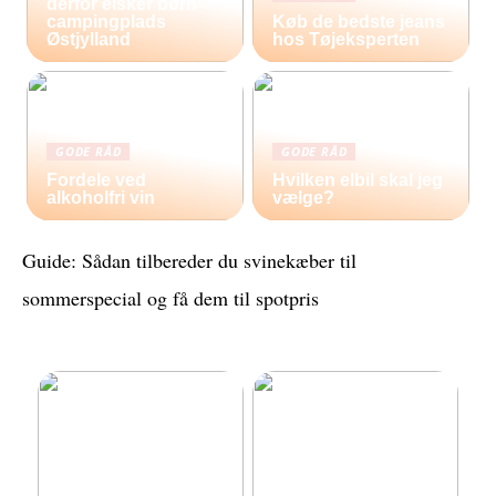
derfor elsker børn
campingplads
Køb de bedste jeans
Østjylland
hos Tøjeksperten
GODE RÅD
GODE RÅD
Fordele ved
Hvilken elbil skal jeg
alkoholfri vin
vælge?
Guide: Sådan tilbereder du svinekæber til
sommerspecial og få dem til spotpris