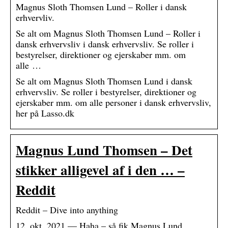
Magnus Sloth Thomsen Lund – Roller i dansk
erhvervliv.
Se alt om Magnus Sloth Thomsen Lund – Roller i
dansk erhvervsliv i dansk erhvervsliv. Se roller i
bestyrelser, direktioner og ejerskaber mm. om
alle …
Se alt om Magnus Sloth Thomsen Lund i dansk
erhvervsliv. Se roller i bestyrelser, direktioner og
ejerskaber mm. om alle personer i dansk erhvervsliv,
her på Lasso.dk
Magnus Lund Thomsen – Det
stikker alligevel af i den … –
Reddit
Reddit – Dive into anything
12. okt. 2021 — Haha – så fik Magnus Lund