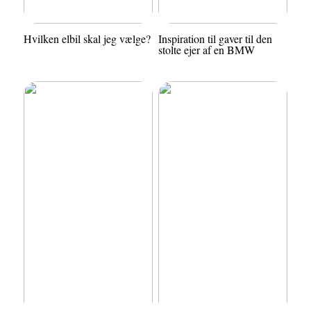
Hvilken elbil skal jeg vælge?
Inspiration til gaver til den
stolte ejer af en BMW