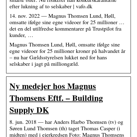
efter lukning af to selskaber | vafo.dk
14. nov. 2022 — Magnus Thomsen Lund, Høll,
omsatte ifølge sine egne videoer for 25 millioner …
det en del utilfredse kommentarer på Trustpilot fra
kunder, …
Magnus Thomsen Lund, Høll, omsatte ifølge sine
egne videoer for 25 millioner kroner på halvandet år
– nu har Gældsstyrelsen lukket ned for hans
selskaber i jagt på milliongæld.
Ny medejer hos Magnus
Thomsens Eftf. – Building
Supply DK
8. jun. 2018 — har Anders Harbo Thomsen (tv) og
Søren Lund Thomsen (th) taget Thomas Casper (i
midten) med i ejerkredsen Foto: Magnus Thomsens