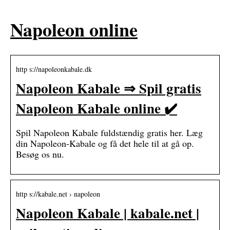
Napoleon online
http s://napoleonkabale.dk
Napoleon Kabale ⇒ Spil gratis
Napoleon Kabale online ✔️
Spil Napoleon Kabale fuldstændig gratis her. Læg
din Napoleon-Kabale og få det hele til at gå op.
Besøg os nu.
http s://kabale.net › napoleon
Napoleon Kabale | kabale.net |