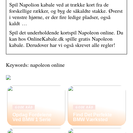
Spil Napolion kabale ved at trække kort fra de
forskellige rækker, og byg de såkaldte stakke. Øverst
i venstre hjørne, er der fire ledige pladser, også
kaldt …
Spil det underholdende kortspil Napoleon online. Du
kan hos OnlineKabale.dk spille gratis Napoleon
kabale. Derudover har vi også skrevet alle regler!
Keywords: napoleon online
GODE RÅD
GODE RÅD
Opdag Fordelene
Find Det Perfekte
Ved BMW 1 Serie
BMW Værksted