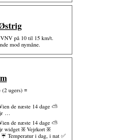
Østrig
d VNV på 10 til 15 km/t.
ende mod nymåne.
om
 (2 ugers) ≡
i Wien de næste 14 dage ⛅
ejr …
i Wien de næste 14 dage ⛅
jr widget ፠ Vejrkort ፠
 ☔ Temperatur i dag, i nat ✅