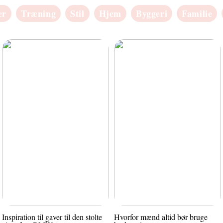
er
Træning
Stil
Hjem
Byggeri
Familie
Inspiration til gaver til den stolte
Hvorfor mænd altid bør bruge