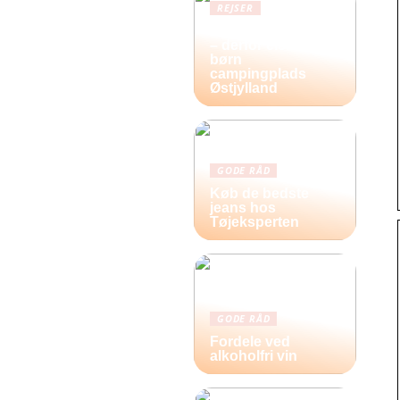
REJSER
Frihed og eventyr
– derfor elsker
børn
campingplads
Østjylland
GODE RÅD
Køb de bedste
jeans hos
Tøjeksperten
GODE RÅD
Fordele ved
alkoholfri vin