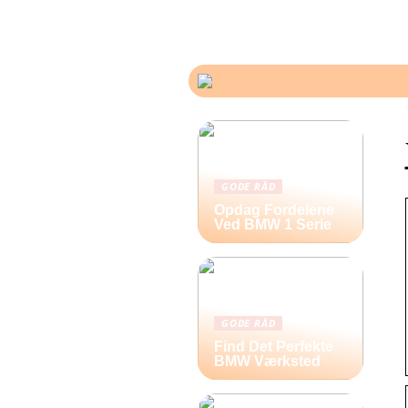
GODE RÅD
Opdag Fordelene
Ved BMW 1 Serie
GODE RÅD
Find Det Perfekte
BMW Værksted