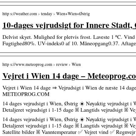
http s://weather.com › tenday › Wien+Wien+Østrig
10-dages vejrudsigt for Innere Stadt, 
Delvist skyet. Mulighed for pletvis frost. Laveste 1 ºC. Vin
Fugtighed80%. UV-indeks0 af 10. Måneopgang0.37. Aftag
http s://www.meteoprog.com › review › Wien
Vejret i Wien 14 dage – Meteoprog.c
Vejret i Wien 14 dage ⇒ Vejrudsigt i Wien de næste 14 dage
METEOPROG.COM
14 dages vejrudsigt i Wien, Østrig ☀️ Nøyaktig vejrudsigt 
Detaljeret vejrudsigt i 1-15 dage ፠ Langtids vejrudsigt ፠ V
14 dages vejrudsigt i Wien, Østrig ☀️ Nøyaktig vejrudsigt 
Detaljeret vejrudsigt i 1-15 dage ፠ Langtids vejrudsigt ፠ Ve
Satellite bilder ፠ Vanntemperatur ✅ Vejret vind ✅ Regnvejr