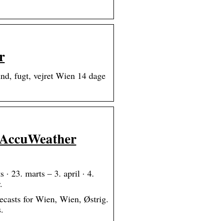
r
nd, fugt, vejret Wien 14 dage
– AccuWeather
· 23. marts – 3. april · 4.
.
casts for Wien, Wien, Østrig.
.