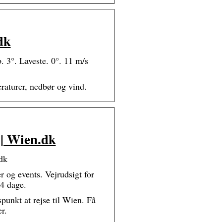
dk
. 3°. Laveste. 0°. 11 m/s
aturer, nedbør og vind.
 | Wien.dk
dk
 og events. Vejrudsigt for
14 dage.
punkt at rejse til Wien. Få
r.