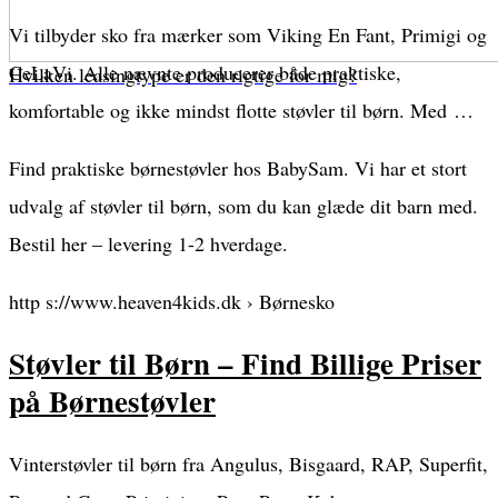
Vi tilbyder sko fra mærker som Viking En Fant, Primigi og
CeLaVi. Alle nævnte producerer både praktiske,
Hvilken leasingtype er den rigtige for mig?
komfortable og ikke mindst flotte støvler til børn. Med …
Find praktiske børnestøvler hos BabySam. Vi har et stort
udvalg af støvler til børn, som du kan glæde dit barn med.
Bestil her – levering 1-2 hverdage.
http s://www.heaven4kids.dk › Børnesko
Støvler til Børn – Find Billige Priser
på Børnestøvler
Vinterstøvler til børn fra Angulus, Bisgaard, RAP, Superfit,