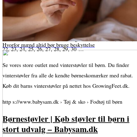
OUTLET vinterstøvler til børn – Spar op til 50%
Shop vinterstøvler til drenge og piger med masser af rabat i
vores store støvle OUTLET. Vælg størrelse, 18, 19, 20, 21,
Hvorfor mænd altid bør bruge beskyttelse
22, 23, 24, 25, 26, 27, 28, 29, 30 …
Se vores store outlet med vinterstøvler til børn. Du finder
vinterstøvler fra alle de kendte børneskomærker med rabat.
Køb dit barns vinterstøvler på nettet hos GrowingFeet.dk.
http s://www.babysam.dk › Tøj & sko › Fodtøj til børn
Børnestøvler | Køb støvler til børn i
stort udvalg – Babysam.dk