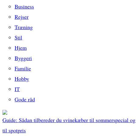
Business
Rejser
Træning
Stil
Hjem
Byggeri
Familie
Hobby
IT
Gode råd
Guide: Sådan tilbereder du svinekæber til sommerspecial og
til spotpris