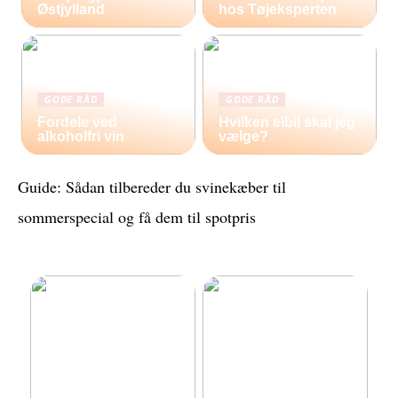
Østjylland
hos Tøjeksperten
GODE RÅD
GODE RÅD
Fordele ved
Hvilken elbil skal jeg
alkoholfri vin
vælge?
Guide: Sådan tilbereder du svinekæber til
sommerspecial og få dem til spotpris