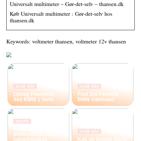
Universalt multimeter – Gør-det-selv – thansen.dk
Køb Universalt multimeter : Gør-det-selv hos
thansen.dk
Keywords: voltmeter thansen, voltmeter 12v thansen
GODE RÅD
GODE RÅD
Opdag Fordelene
Find Det Perfekte
Ved BMW 1 Serie
BMW Værksted
REJSER
Frihed og eventyr –
GODE RÅD
derfor elsker børn
campingplads
Køb de bedste jeans