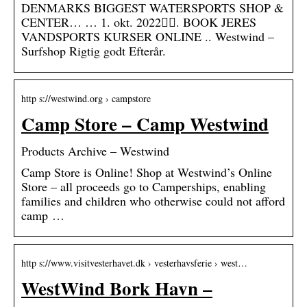
DENMARKS BIGGEST WATERSPORTS SHOP &
CENTER… … 1. okt. 2022󰞋󰟠. BOOK JERES
VANDSPORTS KURSER ONLINE .. Westwind –
Surfshop Rigtig godt Efterår.
http s://westwind.org › campstore
Camp Store – Camp Westwind
Products Archive – Westwind
Camp Store is Online! Shop at Westwind’s Online
Store – all proceeds go to Camperships, enabling
families and children who otherwise could not afford
camp …
http s://www.visitvesterhavet.dk › vesterhavsferie › west…
WestWind Bork Havn –