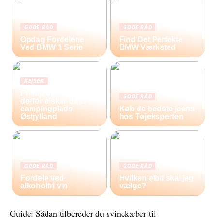
GODE RÅD
GODE RÅD
Opdag Fordelene
Find Det Perfekte
Ved BMW 1 Serie
BMW Værksted
REJSER
Frihed og eventyr –
GODE RÅD
derfor elsker børn
campingplads
Køb de bedste jeans
Østjylland
hos Tøjeksperten
GODE RÅD
GODE RÅD
Fordele ved
Hvilken elbil skal jeg
alkoholfri vin
vælge?
Guide: Sådan tilbereder du svinekæber til