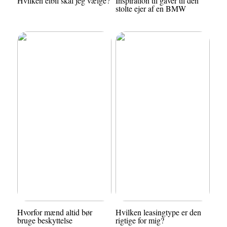
Hvilken elbil skal jeg vælge?
Inspiration til gaver til den
stolte ejer af en BMW
Hvorfor mænd altid bør
Hvilken leasingtype er den
bruge beskyttelse
rigtige for mig?