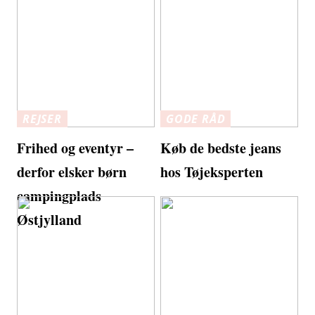
REJSER
GODE RÅD
Frihed og eventyr –
Køb de bedste jeans
derfor elsker børn
hos Tøjeksperten
campingplads
Østjylland