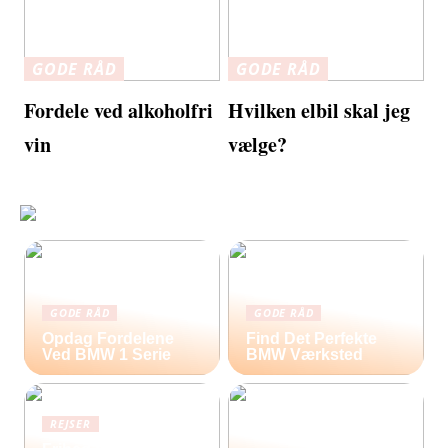
GODE RÅD
GODE RÅD
Fordele ved alkoholfri
Hvilken elbil skal jeg
vin
vælge?
GODE RÅD
GODE RÅD
Opdag Fordelene
Find Det Perfekte
Ved BMW 1 Serie
BMW Værksted
REJSER