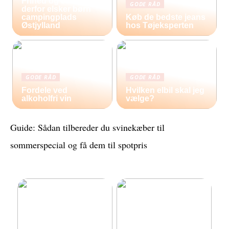
Frihed og eventyr –
GODE RÅD
derfor elsker børn
campingplads
Køb de bedste jeans
Østjylland
hos Tøjeksperten
GODE RÅD
GODE RÅD
Fordele ved
Hvilken elbil skal jeg
alkoholfri vin
vælge?
Guide: Sådan tilbereder du svinekæber til
sommerspecial og få dem til spotpris