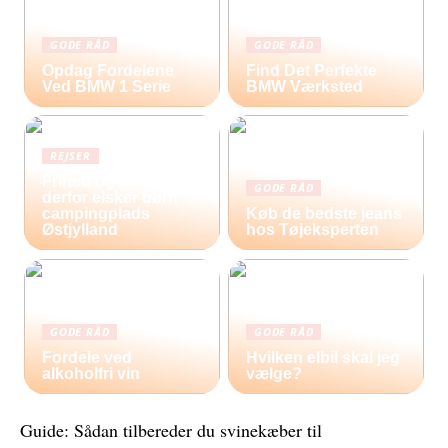
GODE RÅD
GODE RÅD
Opdag Fordelene
Find Det Perfekte
Ved BMW 1 Serie
BMW Værksted
REJSER
Frihed og eventyr –
GODE RÅD
derfor elsker børn
campingplads
Køb de bedste jeans
Østjylland
hos Tøjeksperten
GODE RÅD
GODE RÅD
Fordele ved
Hvilken elbil skal jeg
alkoholfri vin
vælge?
Guide: Sådan tilbereder du svinekæber til