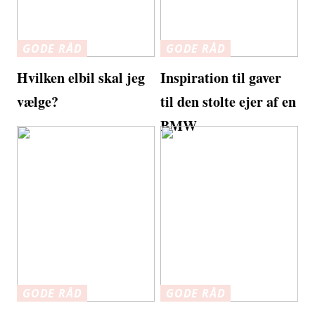
GODE RÅD
GODE RÅD
Hvilken elbil skal jeg
Inspiration til gaver
vælge?
til den stolte ejer af en
BMW
GODE RÅD
GODE RÅD