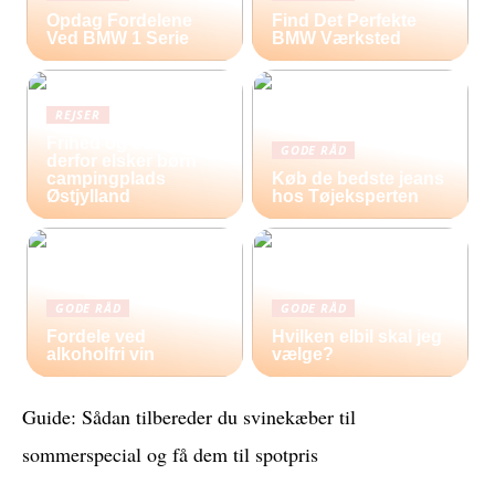
Opdag Fordelene
Find Det Perfekte
Ved BMW 1 Serie
BMW Værksted
REJSER
Frihed og eventyr –
GODE RÅD
derfor elsker børn
campingplads
Køb de bedste jeans
Østjylland
hos Tøjeksperten
GODE RÅD
GODE RÅD
Fordele ved
Hvilken elbil skal jeg
alkoholfri vin
vælge?
Guide: Sådan tilbereder du svinekæber til
sommerspecial og få dem til spotpris